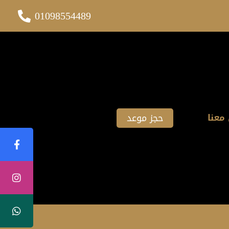
01098554489
حجز موعد
معنا