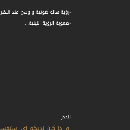
-رؤية هالة ضوئية و وهج عند النظ
-صعوبة الرؤية الليلية. .
للحجز
او اذا كان لديكم اي استفسا