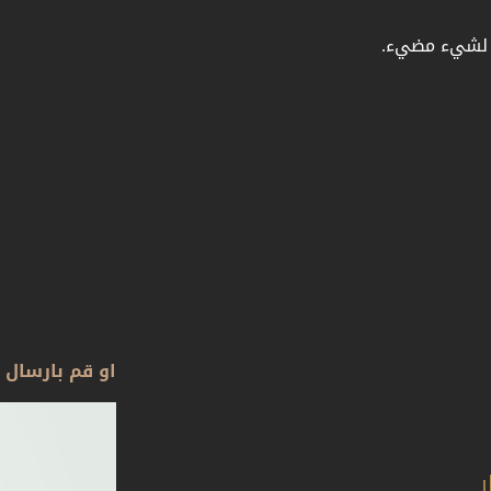
ر لشيء مضيء.
او قم بارسال 
ر