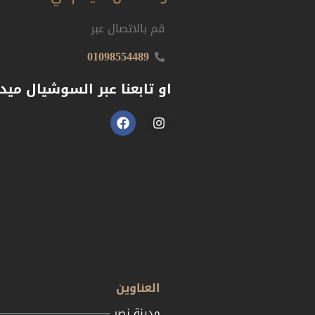
قم بالاتصال عبر
01098554489
او تابعنا عبر السوشيال ميدي
العناوين
مدينة نصر